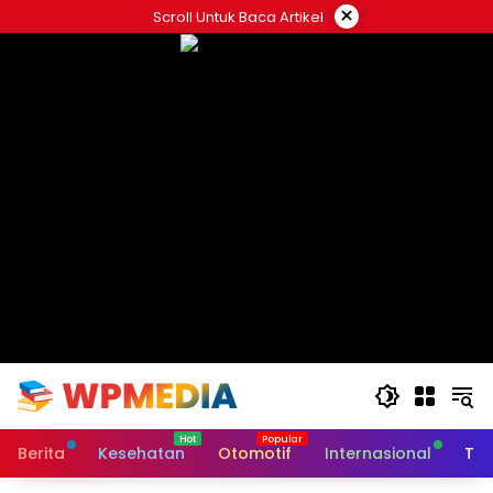
Langsung
×
Scroll Untuk Baca Artikel
ke
konten
Berita
Kesehatan
Otomotif
Internasional
Tek