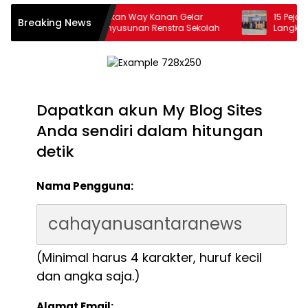
Dinas Pendidikan Way Kanan Gelar
15 Pejabat Es
Breaking News
Workshop Penyusunan Renstra Sekolah
Langkah P
Organisasi
Dapatkan akun My Blog Sites
Anda sendiri dalam hitungan
detik
Nama Pengguna:
(Minimal harus 4 karakter, huruf kecil
dan angka saja.)
Alamat Email: