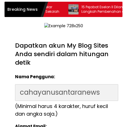
endidikan Way Kanan Gelar
15 Pejabat Eselon II Dilantik, Bu
Breaking News
p Penyusunan Renstra Sekolah
Langkah Pembenahan dan 
Organisasi
Dapatkan akun My Blog Sites
Anda sendiri dalam hitungan
detik
Nama Pengguna:
(Minimal harus 4 karakter, huruf kecil
dan angka saja.)
Alamat Email: