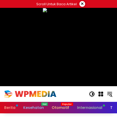
Langsung
×
Scroll Untuk Baca Artikel
ke
konten
Berita
Kesehatan
Otomotif
Internasional
Tek