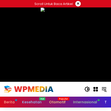
Langsung
×
Scroll Untuk Baca Artikel
ke
konten
Berita
Kesehatan
Otomotif
Internasional
Tek