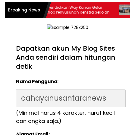
tas:
Dinas Pendidikan Way Kanan Gelar
15 Pe
Breaking News
 2025
Workshop Penyusunan Renstra Sekolah
Lan
Orga
Dapatkan akun My Blog Sites
Anda sendiri dalam hitungan
detik
Nama Pengguna:
(Minimal harus 4 karakter, huruf kecil
dan angka saja.)
Alamat Email: